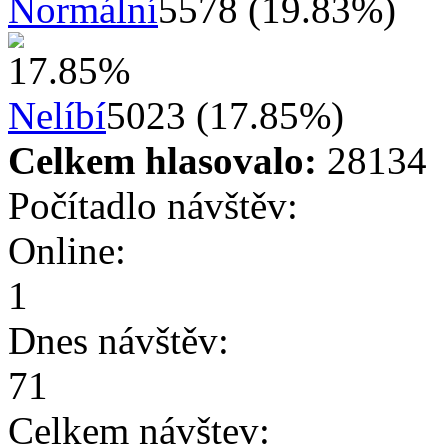
Normální
5578 (19.83%)
Nelíbí
5023 (17.85%)
Celkem hlasovalo:
28134
Počítadlo návštěv:
Online:
1
Dnes návštěv:
71
Celkem návštev: