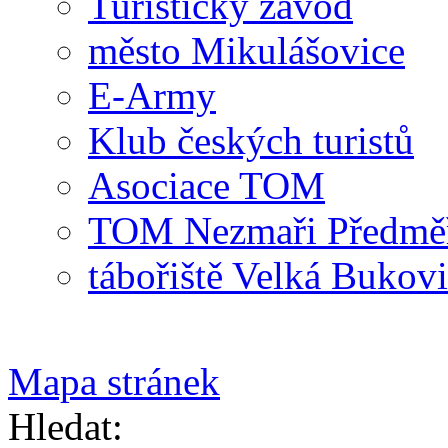
Turistický závod
město Mikulášovice
E-Army
Klub českých turistů
Asociace TOM
TOM Nezmaři Předměři
tábořiště Velká Bukov
Mapa stránek
Hledat: