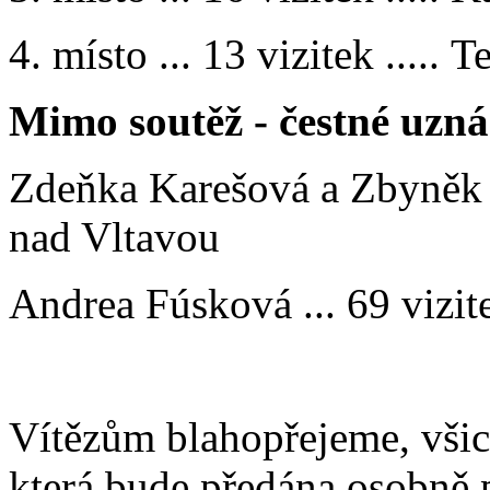
4. místo ... 13 vizitek ..... 
Mimo soutěž - čestné uzná
Zdeňka Karešová a Zbyněk Ve
nad Vltavou
Andrea Fúsková ... 69 vizi
Vítězům blahopřejeme, všic
která bude předána osobně p