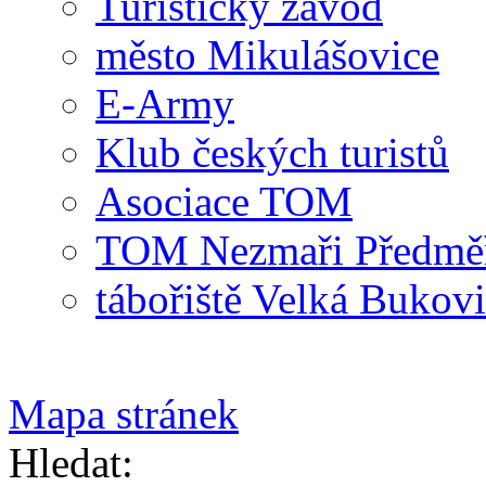
Turistický závod
město Mikulášovice
E-Army
Klub českých turistů
Asociace TOM
TOM Nezmaři Předměři
tábořiště Velká Bukov
Mapa stránek
Hledat: