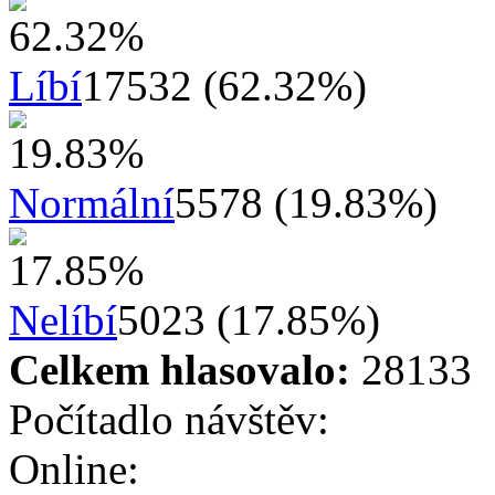
Líbí
17532 (62.32%)
Normální
5578 (19.83%)
Nelíbí
5023 (17.85%)
Celkem hlasovalo:
28133
Počítadlo návštěv:
Online: