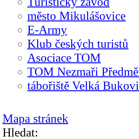
Turistický závod
město Mikulášovice
E-Army
Klub českých turistů
Asociace TOM
TOM Nezmaři Předměři
tábořiště Velká Bukov
Mapa stránek
Hledat: