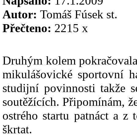
Napsáno:
17.1.2009
Autor:
Tomáš Fúsek st.
Přečteno:
2215 x
Druhým kolem pokračovala z
mikulášovické sportovní ha
studijní povinnosti takže s
soutěžících. Připomínám, ž
ostrého startu patnáct a z 
škrtat.