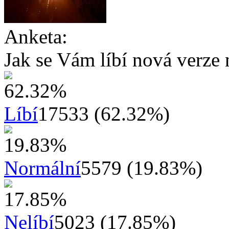
Anketa:
Jak se Vám líbí nová verze 
Líbí
17533 (62.32%)
Normální
5579 (19.83%)
Nelíbí
5023 (17.85%)