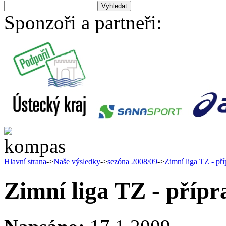
Sponzoři a partneři:
Hlavní strana
->
Naše výsledky
->
sezóna 2008/09
->
Zimní liga TZ - př
Zimní liga TZ - příp