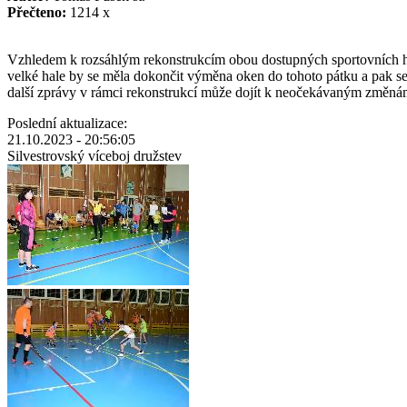
Přečteno:
1214 x
Vzhledem
k
rozsáhlým
rekonstrukcím
obou
dostupných
sportovních
velké
hale by se
měla
dokončit
výměna
oken
do
tohoto
pátku
a
pak
s
další
zprávy
v
rámci
rekonstrukcí
může
dojít
k
neočekávaným
změná
Poslední aktualizace:
21.10.2023 - 20:56:05
Silvestrovský víceboj družstev