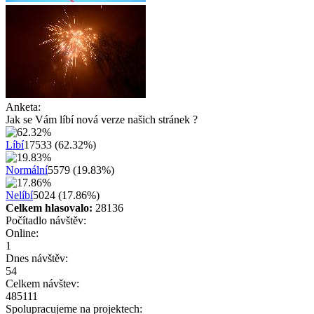
Anketa:
Jak se Vám líbí nová verze našich stránek ?
Líbí
17533 (62.32%)
Normální
5579 (19.83%)
Nelíbí
5024 (17.86%)
Celkem hlasovalo:
28136
Počítadlo návštěv:
Online:
1
Dnes návštěv:
54
Celkem návštev:
485111
Spolupracujeme na projektech: