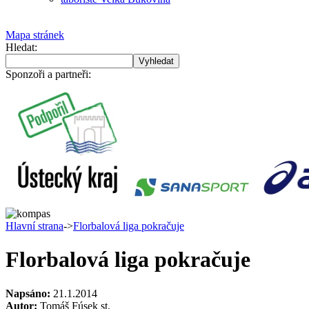
Mapa stránek
Hledat:
Sponzoři a partneři:
Hlavní strana
->
Florbalová liga pokračuje
Florbalová liga pokračuje
Napsáno:
21.1.2014
Autor:
Tomáš Fúsek st.