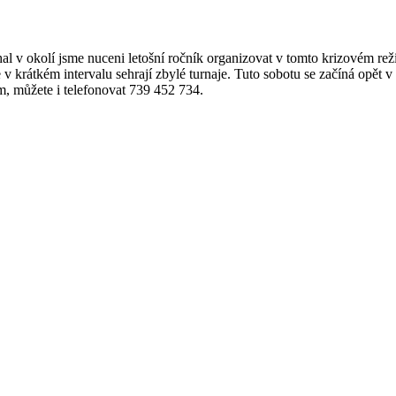
hal
v
okolí
jsme
nuceni
letošní
ročník
organizovat
v
tomto
krizovém
re
e v
krátkém
intervalu
sehrají
zbylé
turnaje
.
Tuto
sobotu
se
začíná
opět
v 
m
,
můžete
i
telefonovat
739 452 734.