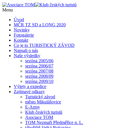
Menu
Úvod
MČR TZ SD a LONG 2020
Novinky
Fotogalerie
Kontakt
Co je to TURISTICKÝ ZÁVOD
Napsali o nás
Naše výsledky
sezóna 2005/06
sezóna 2006/07
sezóna 2007/08
sezóna 2008/09
sezóna 2009/10
Výlety a expedice
Zajímavé odkazy
Turistický závod
město Mikulášovice
E-Army
Klub českých turistů
Asociace TOM
TOM Nezmaři Předměřice n. L.
tábořiště Velká Bukovina