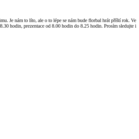
žimu
. Je
nám
to
líto
, ale o to
lépe
se
nám
bude
florbal
hrát
příští
rok
.
Ve
8.30
hodin
,
prezentace
od
8.00
hodin
do 8.25
hodin
.
Prosím
sledujte
i