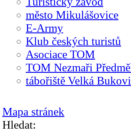
Turistický závod
město Mikulášovice
E-Army
Klub českých turistů
Asociace TOM
TOM Nezmaři Předměři
tábořiště Velká Bukov
Mapa stránek
Hledat: