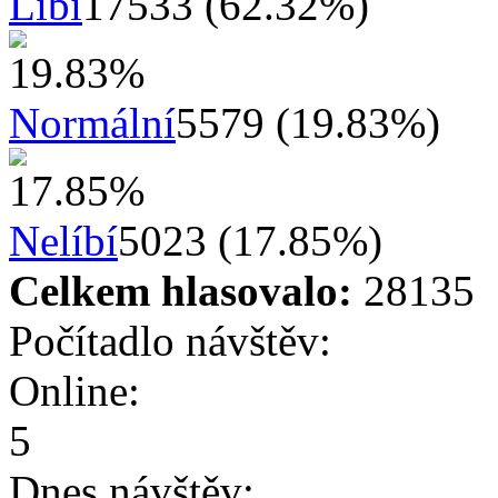
Líbí
17533 (62.32%)
Normální
5579 (19.83%)
Nelíbí
5023 (17.85%)
Celkem hlasovalo:
28135
Počítadlo návštěv:
Online:
5
Dnes návštěv: