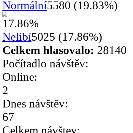
Normální
5580 (19.83%)
Nelíbí
5025 (17.86%)
Celkem hlasovalo:
28140
Počítadlo návštěv:
Online:
2
Dnes návštěv:
67
Celkem návštev: