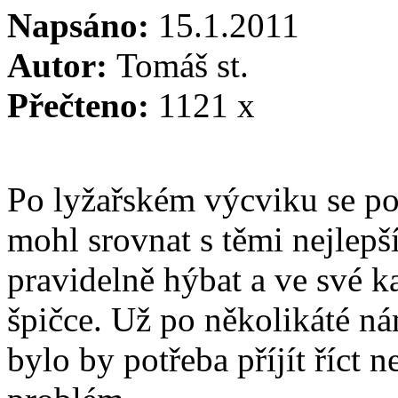
Napsáno:
15.1.2011
Autor:
Tomáš st.
Přečteno:
1121 x
Po lyžařském výcviku se popr
mohl srovnat s těmi nejlepší
pravidelně hýbat a ve své ka
špičce. Už po několikáté n
bylo by potřeba příjít říct 