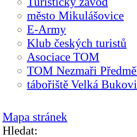
Turistický závod
město Mikulášovice
E-Army
Klub českých turistů
Asociace TOM
TOM Nezmaři Předměři
tábořiště Velká Bukov
Mapa stránek
Hledat: