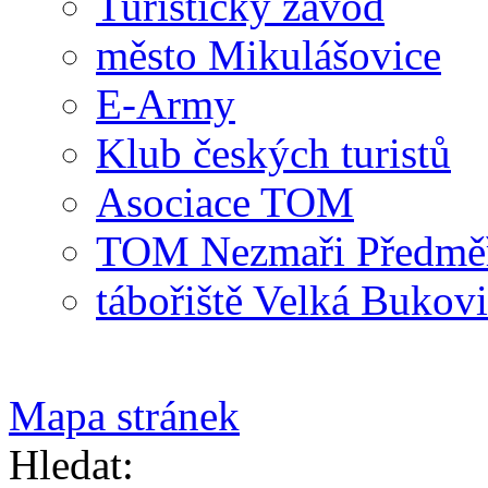
Turistický závod
město Mikulášovice
E-Army
Klub českých turistů
Asociace TOM
TOM Nezmaři Předměři
tábořiště Velká Bukov
Mapa stránek
Hledat: