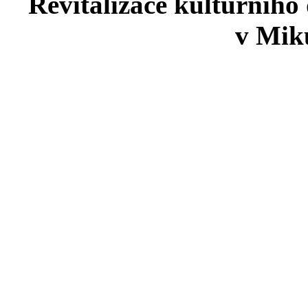
Revitalizace kulturního
v Miku