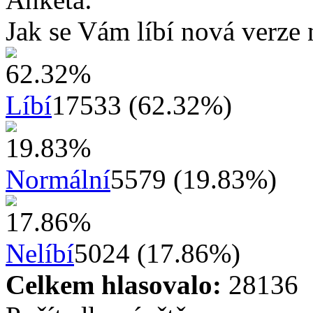
Jak se Vám líbí nová verze 
Líbí
17533 (62.32%)
Normální
5579 (19.83%)
Nelíbí
5024 (17.86%)
Celkem hlasovalo:
28136