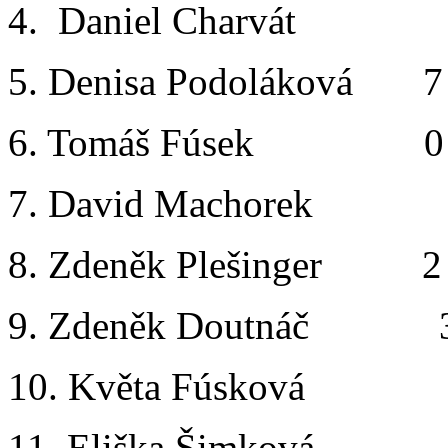
4. Daniel Charvát 7
5. Denisa Podoláková 
6. Tomáš Fúsek 0 
7. David Machorek 6
8. Zdeněk Plešinger 2
9. Zdeněk Doutnáč 3
10. Květa Fúsková 1
11. Eliška Šimková 1