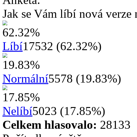
Jak se Vám líbí nová verze 
Líbí
17532 (62.32%)
Normální
5578 (19.83%)
Nelíbí
5023 (17.85%)
Celkem hlasovalo:
28133