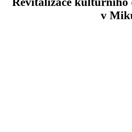
Revitalizace kulturního
v Miku