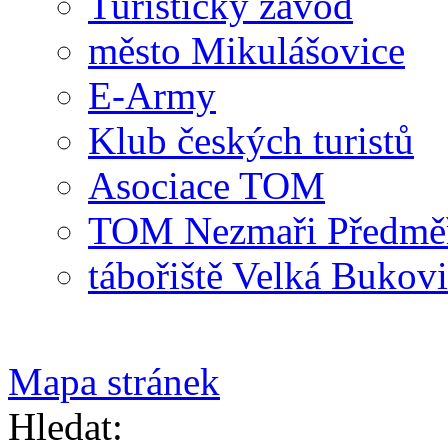
Turistický závod
město Mikulášovice
E-Army
Klub českých turistů
Asociace TOM
TOM Nezmaři Předměři
tábořiště Velká Bukov
Mapa stránek
Hledat: