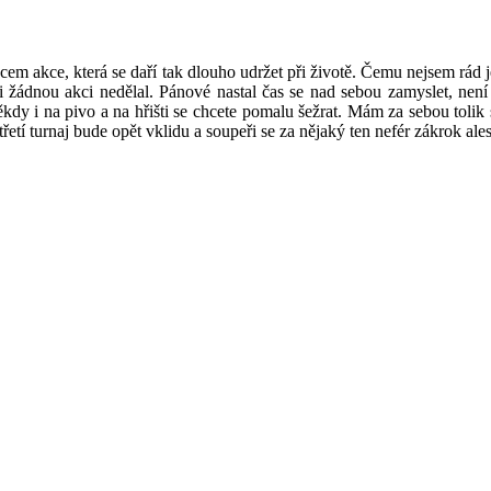
ůjcem akce, která se daří tak dlouho udržet při životě. Čemu nejsem rád j
mi žádnou akci nedělal. Pánové nastal čas se nad sebou zamyslet, nen
ěkdy i na pivo a na hřišti se chcete pomalu šežrat. Mám za sebou tolik
řetí turnaj bude opět vklidu a soupeři se za nějaký ten nefér zákrok al