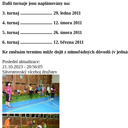
Další turnaje jsou naplánovány na:
3. turnaj ............................ 29. ledna 2011
4. turnaj ............................ 12. února 2011
5. turnaj ............................ 26. února 2011
6. turnaj ............................ 12. března 2011
Ke změnám termínu může dojít z mimořádných důvodů (v jednání je
Poslední aktualizace:
21.10.2023 - 20:56:05
Silvestrovský víceboj družstev