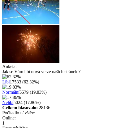
Anketa:
Jak se Vám líbí nová verze našich stránek ?
Líbí
17533 (62.32%)
Normální
5579 (19.83%)
Nelíbí
5024 (17.86%)
Celkem hlasovalo:
28136
Počítadlo návštěv:
Online:
1