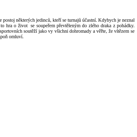
e postoj některých jedinců, kteří se turnajů účastní. Kdybych je neznal
í to hra o život se soupeřem převtěleným do zlého draka z pohádky.
 sportovních soutěží jako vy všichni dohromady a věřte, že vítězem se
espoň omluví.