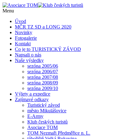
Menu
Úvod
MČR TZ SD a LONG 2020
Novinky
Fotogalerie
Kontakt
Co je to TURISTICKÝ ZÁVOD
Napsali o nás
Naše výsledky
sezóna 2005/06
sezóna 2006/07
sezóna 2007/08
sezóna 2008/09
sezóna 2009/10
Výlety a expedice
Zajímavé odkazy
Turistický závod
město Mikulášovice
E-Army
Klub českých turistů
Asociace TOM
TOM Nezmaři Předměřice n. L.
tábořiště Velká Bukovina