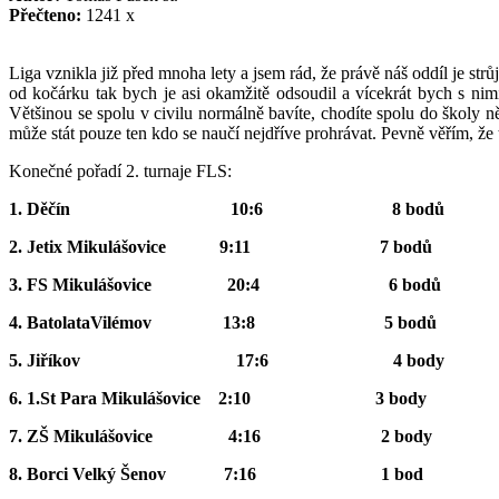
Přečteno:
1241 x
Liga vznikla již před mnoha lety a jsem rád, že právě náš oddíl je str
od kočárku tak bych je asi okamžitě odsoudil a vícekrát bych s ni
Většinou se spolu v civilu normálně bavíte, chodíte spolu do školy n
může stát pouze ten kdo se naučí nejdříve prohrávat. Pevně věřím, že t
Konečné pořadí 2. turnaje FLS:
1. Děčín 10:6 8 bodů
2. Jetix Mikulášovice 9:11 7 bodů
3.
FS Mikulášovice 20:4 6 bodů
4.
Batolata
Vilémov 13:8 5 bodů
5. Jiříkov 17:6 4 body
6. 1.St Para Mikulášovice 2:10 3 body
7. ZŠ Mikulášovice 4:16 2 body
8. Borci Velký Šenov 7:16 1 bod