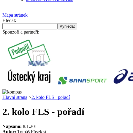
Mapa stránek
Hledat:
Sponzoři a partneři:
Hlavní strana
->
2. kolo FLS - pořadí
2. kolo FLS - pořadí
Napsáno:
8.1.2011
Autor:
Tomáš Fúsek st.