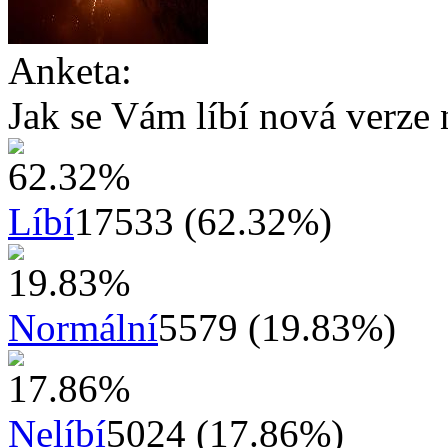
Anketa:
Jak se Vám líbí nová verze 
Líbí
17533 (62.32%)
Normální
5579 (19.83%)
Nelíbí
5024 (17.86%)