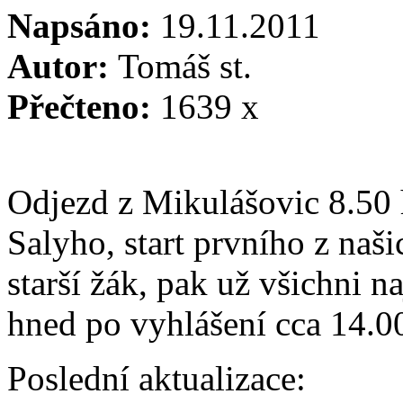
Napsáno:
19.11.2011
Autor:
Tomáš st.
Přečteno:
1639 x
Odjezd
z
Mikulášovic
8.50
Salyho
, start
prvního
z
naši
starší
žák
,
pak
už
všichni
n
hned
po
vyhlášení
cca
14.0
Poslední aktualizace: