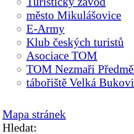
Turistický závod
město Mikulášovice
E-Army
Klub českých turistů
Asociace TOM
TOM Nezmaři Předměři
tábořiště Velká Bukov
Mapa stránek
Hledat: